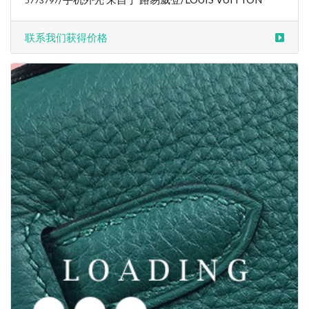
/手机外壳 来自于 路易威登/LOUIS VUITTON
5773797
联系我们获得价格