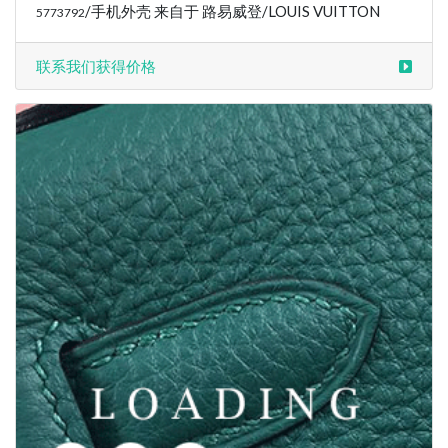
/手机外壳 来自于 路易威登/LOUIS VUITTON
5773792
联系我们获得价格