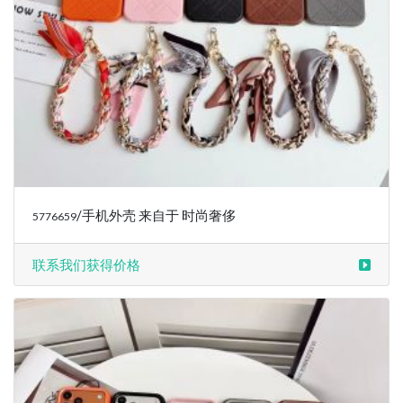
/手机外壳 来自于 时尚奢侈
5776659
联系我们获得价格