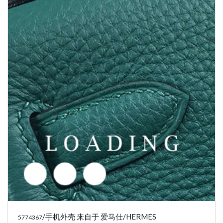
/手机外壳 来自于 爱马仕/HERMES
5774367