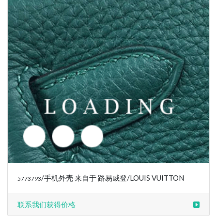
/手机外壳 来自于 路易威登/LOUIS VUITTON
5773794
联系我们获得价格