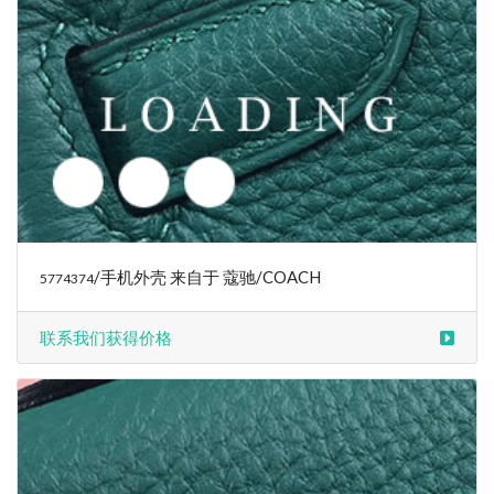
/手机外壳 来自于 蔻驰/COACH
5774374
联系我们获得价格