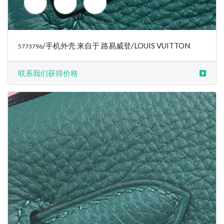
/手机外壳 来自于 路易威登/LOUIS VUITTON
5773796
联系我们获得价格