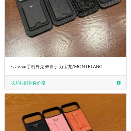
/手机外壳 来自于 万宝龙/MONTBLANC
5778584
联系我们获得价格