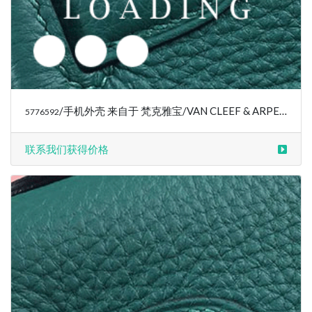
/手机外壳 来自于 梵克雅宝/VAN CLEEF & ARPELS
5776592
联系我们获得价格