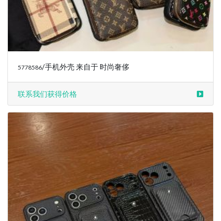
/手机外壳 来自于 时尚奢侈
5778586
联系我们获得价格