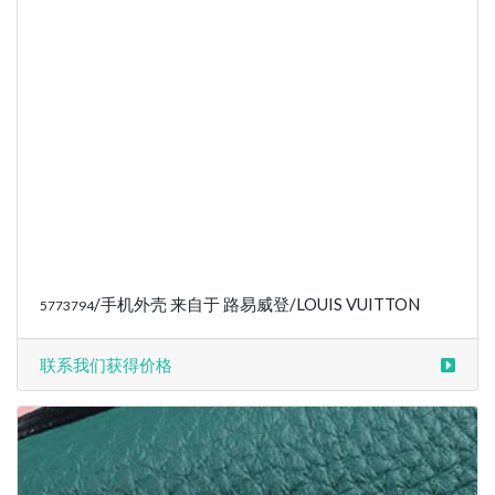
/手机外壳 来自于 路易威登/LOUIS VUITTON
5773795
联系我们获得价格