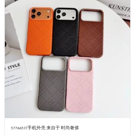
/手机外壳 来自于 时尚奢侈
5776657