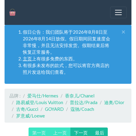
×
假日公告：我们团队将于2026年8月8日至
2026年8月14日放假。假日期间回复速度会
非常慢，并且无法安排发货。假期结束后将
恢复正常服务。
主页
上有很多免费的东西。
有很多未发布的款式，您可以将官方商店的
照片发送给我们查看。
品牌 :
爱马仕/Hermes
香奈儿/Chanel
路易威登/Louis Vuitton
普拉达/Prada
迪奥/Dior
古奇/Gucci
GOYARD
蔻驰/Coach
罗意威/Loewe
第一页
上一页
下一页
最后