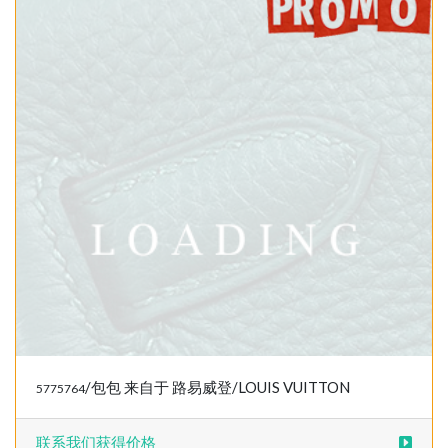
/包包 来自于 路易威登/LOUIS VUITTON
5775766