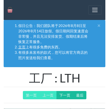
×
假日公告：我们团队将于2026年8月8日至
2026年8月14日放假。假日期间回复速度会
非常慢，并且无法安排发货。假期结束后将
恢复正常服务。
主页
上有很多免费的东西。
有很多未发布的款式，您可以将官方商店的
照片发送给我们查看。
工厂 : LTH
第一页
上一页
下一页
最后