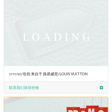
/包包 来自于 路易威登/LOUIS VUITTON
5776069
联系我们获得价格