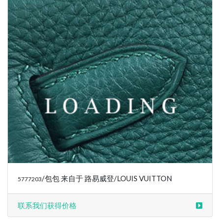
/背包
来自于 路易威登/LOUIS VUITTON
5777204
¥ 2,000