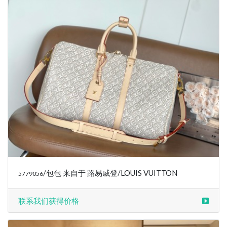
/包包 来自于 路易威登/LOUIS VUITTON
5779056
联系我们获得价格