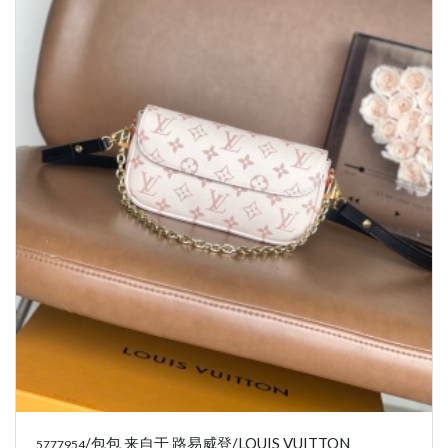
/包包 来自于 路易威登/LOUIS VUITTON
5777954