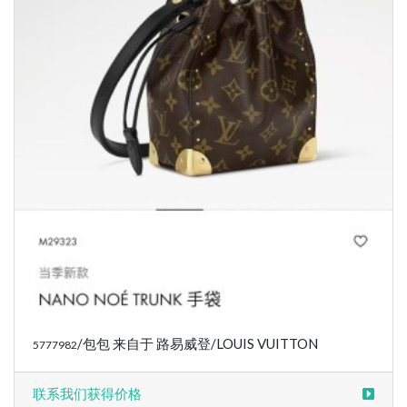
/包包 来自于 路易威登/LOUIS VUITTON
5777982
联系我们获得价格