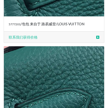
/包包 来自于 路易威登/LOUIS VUITTON
5777202
联系我们获得价格