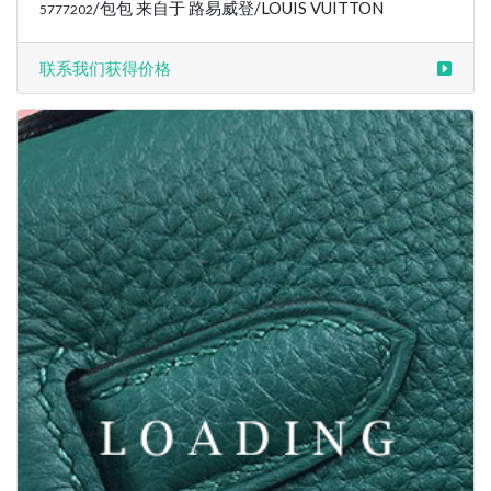
联系我们获得价格