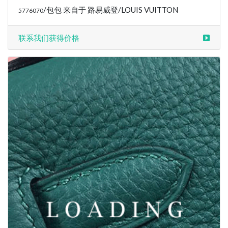
/包包 来自于 路易威登/LOUIS VUITTON
5776084
联系我们获得价格