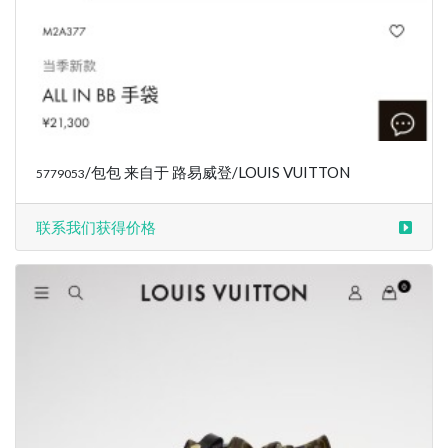
/包包 来自于 路易威登/LOUIS VUITTON
5779053
联系我们获得价格