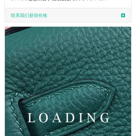
联系我们获得价格