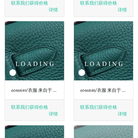
联系我们获得价格
联系我们获得价格
详情
详情
/衣服 来自于 杰尼亚/ZEGNA
/衣服 来自于 杰尼亚/ZEGNA
6046849
6046848
联系我们获得价格
联系我们获得价格
详情
详情