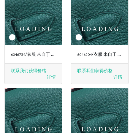
/衣服 来自于 杰尼亚/ZEGNA
/衣服 来自于 杰尼亚/ZEGNA
6046754
6046504
联系我们获得价格
联系我们获得价格
详情
详情