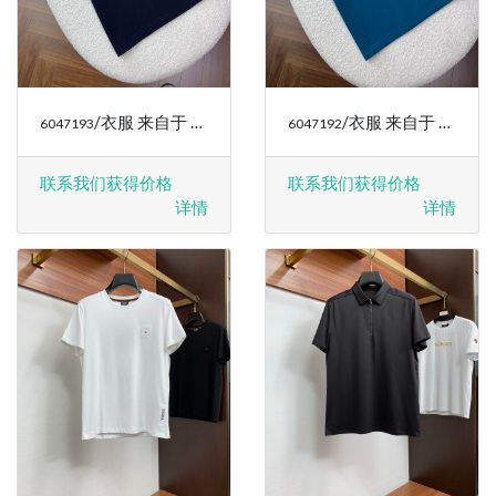
/衣服 来自于 杰尼亚/ZEGNA
/衣服 来自于 杰尼亚/ZEGNA
6047193
6047192
联系我们获得价格
联系我们获得价格
详情
详情