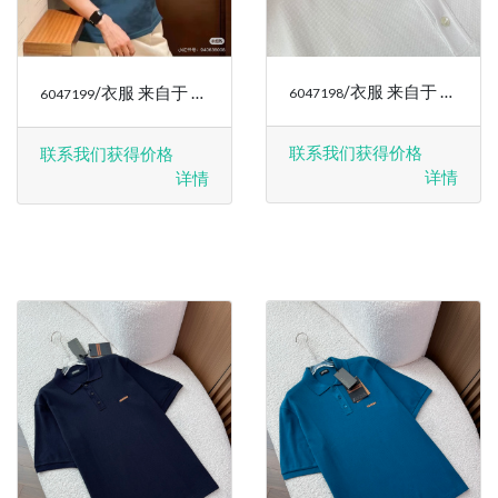
/衣服 来自于 杰尼亚/ZEGNA
/衣服 来自于 杰尼亚/ZEGNA
6047198
6047199
联系我们获得价格
联系我们获得价格
详情
详情