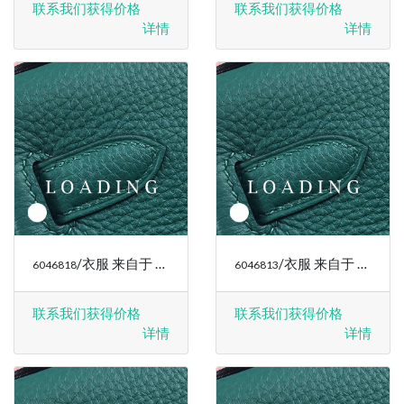
联系我们获得价格
联系我们获得价格
详情
详情
/衣服 来自于 杰尼亚/ZEGNA
/衣服 来自于 杰尼亚/ZEGNA
6046818
6046813
联系我们获得价格
联系我们获得价格
详情
详情