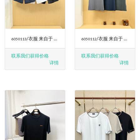
/衣服 来自于 杰尼亚/ZEGNA
/衣服 来自于 杰尼亚/ZEGNA
6050113
6050112
联系我们获得价格
联系我们获得价格
详情
详情