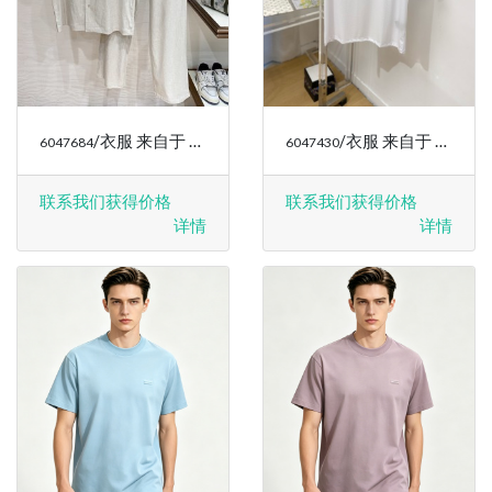
/衣服 来自于 杰尼亚/ZEGNA
/衣服 来自于 杰尼亚/ZEGNA
6047684
6047430
联系我们获得价格
联系我们获得价格
详情
详情