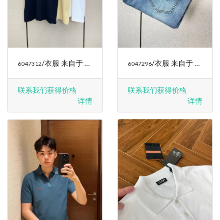
/衣服 来自于 杰尼亚/ZEGNA
/衣服 来自于 杰尼亚/ZEGNA
6047312
6047296
联系我们获得价格
联系我们获得价格
详情
详情