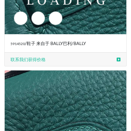
/鞋子 来自于 BALLY巴利/BALLY
5914521
联系我们获得价格