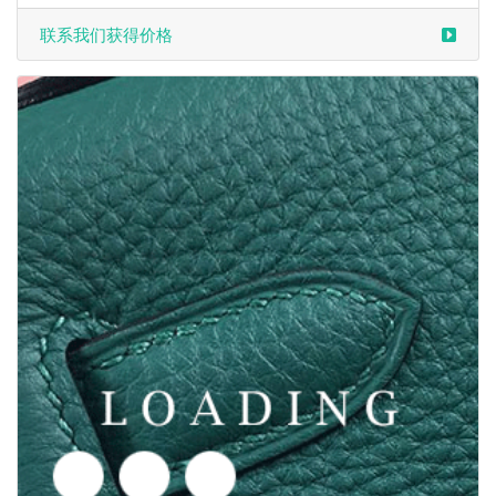
/鞋子 来自于 BALLY巴利/BALLY
5914518
联系我们获得价格