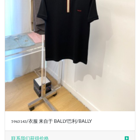
/衣服 来自于 BALLY巴利/BALLY
5963143
联系我们获得价格