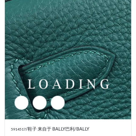
/鞋子 来自于 BALLY巴利/BALLY
5914519
联系我们获得价格