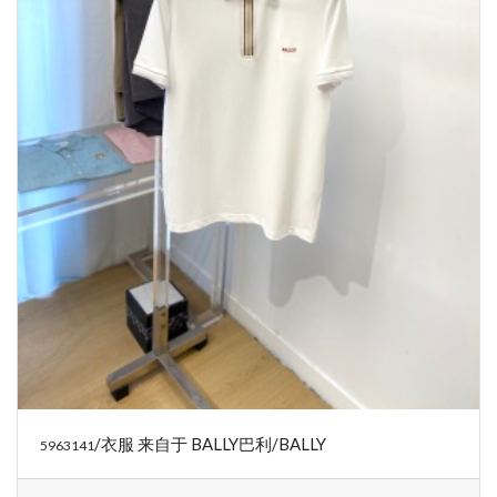
/衣服 来自于 BALLY巴利/BALLY
5963141