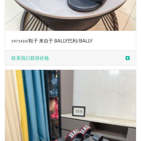
/鞋子 来自于 BALLY巴利/BALLY
5971410
联系我们获得价格