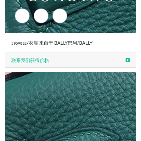
/衣服 来自于 BALLY巴利/BALLY
5959882