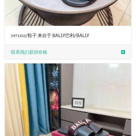
/鞋子 来自于 BALLY巴利/BALLY
5971412
联系我们获得价格