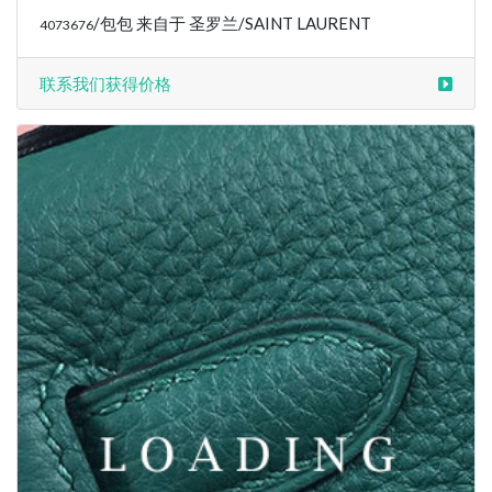
/包包 来自于 圣罗兰/SAINT LAURENT
4073676
联系我们获得价格