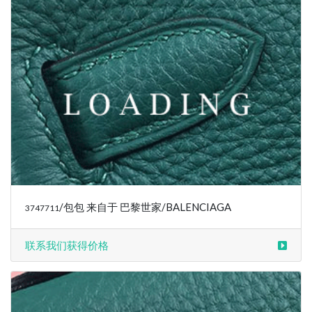
/包包 来自于 巴黎世家/BALENCIAGA
3747711
联系我们获得价格