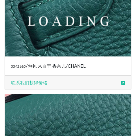
/包包 来自于 香奈儿/CHANEL
3542685
联系我们获得价格