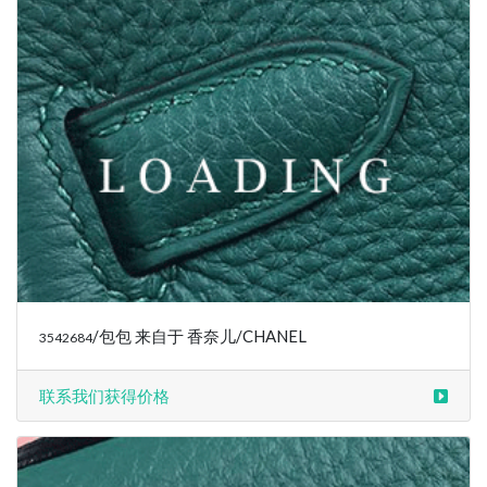
/包包 来自于 香奈儿/CHANEL
3542684