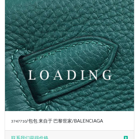
/包包 来自于 巴黎世家/BALENCIAGA
3747710
联系我们获得价格