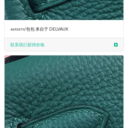
/包包 来自于 DELVAUX
4692870
联系我们获得价格