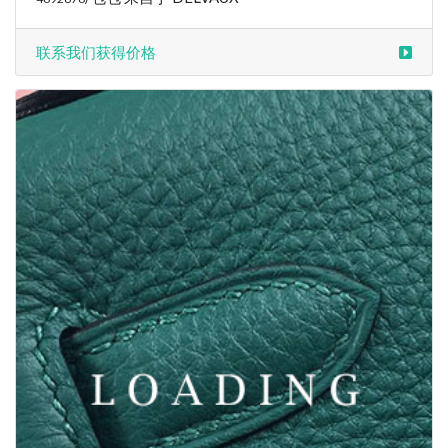
联系我们获得价格