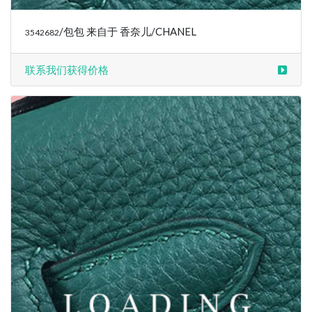
/包包 来自于 香奈儿/CHANEL
3542682
联系我们获得价格