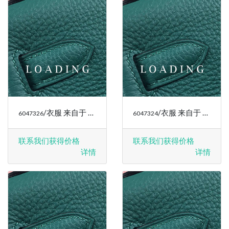
/衣服 来自于 ARC'TERYX
/衣服 来自于 ARC'TERYX
6047326
6047324
联系我们获得价格
联系我们获得价格
详情
详情