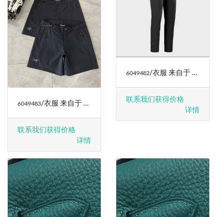
/衣服 来自于 ARC'TERYX
6049482
联系我们获得价格
/衣服 来自于 ARC'TERYX
6049483
详情
联系我们获得价格
详情