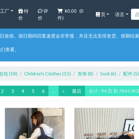
工厂
特
评
¥0.00
(
0
页
语言
价
价
件)
8月14日放假。假日期间回复速度会非常慢，并且无法安排发货。假期结
我们查看。
包包
(18)
Children's Clothes
(15)
首饰
(8)
Sock
(6)
配件
(5)
2
3
4
5
6
...
»
最后
合计 : 94 页 和 7845 件(1