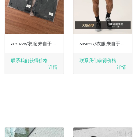
/衣服 来自于 ARC'TERYX
/衣服 来自于 ARC'TERYX
6050228
6050227
联系我们获得价格
联系我们获得价格
详情
详情