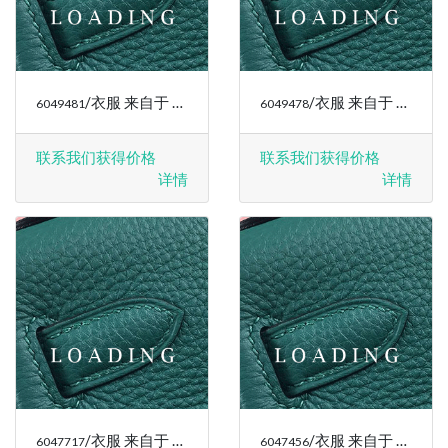
/衣服 来自于 ARC'TERYX
/衣服 来自于 ARC'TERYX
6049481
6049478
联系我们获得价格
联系我们获得价格
详情
详情
/衣服 来自于 ARC'TERYX
/衣服 来自于 ARC'TERYX
6047717
6047456