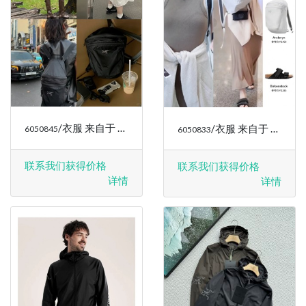
/衣服 来自于 ARC'TERYX
/衣服 来自于 ARC'TERYX
6050845
6050833
联系我们获得价格
联系我们获得价格
详情
详情