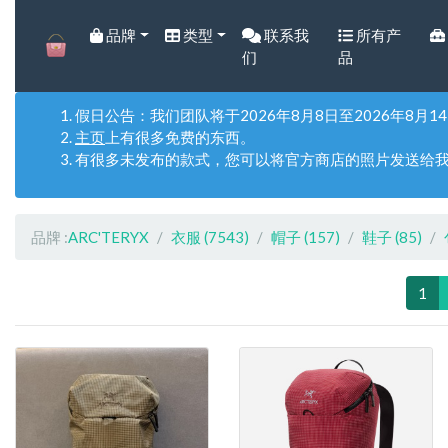
HOME
品牌
类型
联系我
所有产
们
品
假日公告：我们团队将于2026年8月8日至2026年
主页
上有很多免费的东西。
有很多未发布的款式，您可以将官方商店的照片发送给
品牌 :
ARC'TERYX
衣服
(7543)
帽子
(157)
鞋子
(85)
1