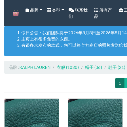
HOME
品牌
类型
联系我
所有产
们
品
假日公告：我们团队将于2026年8月8日至2026年
主页
上有很多免费的东西。
有很多未发布的款式，您可以将官方商店的照片发送给
品牌 :
RALPH LAUREN
衣服
(1030)
帽子
(36)
鞋子
(21)
1