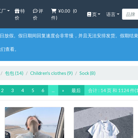
工厂
特
评
¥0.00
(
0
页
语言
价
价
件)
8月14日放假。假日期间回复速度会非常慢，并且无法安排发货。假期结
我们查看。
包包
(14)
Children's clothes
(9)
Sock
(8)
2
3
4
5
6
...
»
最后
合计 : 14 页 和 1124 件(1