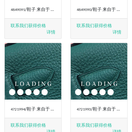
/鞋子 来自于 安德森/J.W.ANDERSON
/鞋子 来自于 安德森/J.W.ANDERSON
4849091
4849090
联系我们获得价格
联系我们获得价格
详情
详情
/鞋子 来自于 安德森/J.W.ANDERSON
/鞋子 来自于 安德森/J.W.ANDERSON
4721994
4721993
联系我们获得价格
联系我们获得价格
详情
详情