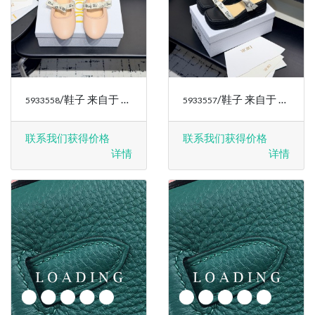
/鞋子 来自于 安德森/J.W.ANDERSON
/鞋子 来自于 安德森/J.W.ANDERSON
5933558
5933557
联系我们获得价格
联系我们获得价格
详情
详情