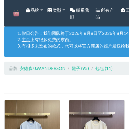
HOME
品牌
类型
联系我
所有产
们
品
假日公告：我们团队将于2026年8月8日至2026年
主页
上有很多免费的东西。
有很多未发布的款式，您可以将官方商店的照片发送给
品牌 :
安德森/J.W.ANDERSON
鞋子
(95)
包包
(11)