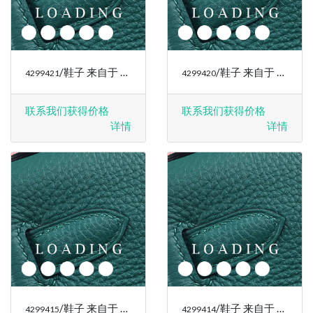
/鞋子 来自于 安德森/J.W.ANDERSON
/鞋子 来自于 安德森/J.W.ANDERSON
4299421
4299420
联系我们获得价格
联系我们获得价格
详情
详情
/鞋子 来自于 安德森/J.W.ANDERSON
/鞋子 来自于 安德森/J.W.ANDERSON
4299415
4299414