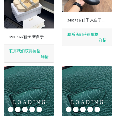
/鞋子 来自于 安德森/J.W.ANDERSON
5402761
联系我们获得价格
/鞋子 来自于 安德森/J.W.ANDERSON
5933556
详情
联系我们获得价格
详情