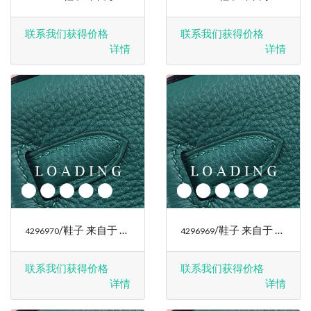
联系我们获得价格
联系我们获得价格
详情
详情
/鞋子 来自于 安德森/J.W.ANDERSON
/鞋子 来自于 安德森/J.W.ANDERSON
4296970
4296969
联系我们获得价格
联系我们获得价格
详情
详情