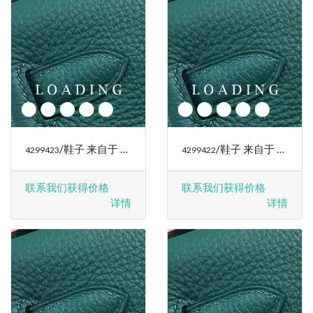
/鞋子 来自于 安德森/J.W.ANDERSON
/鞋子 来自于 安德森/J.W.ANDERSON
4299423
4299422
联系我们获得价格
联系我们获得价格
详情
详情