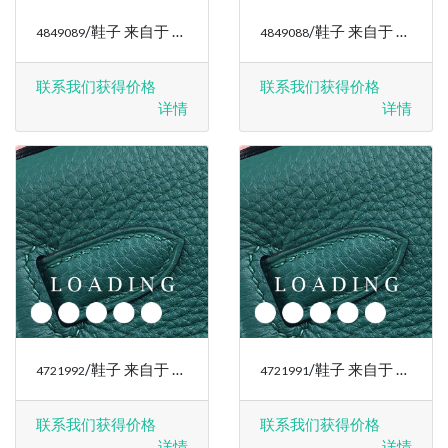
/鞋子 来自于 安德森/J.W.ANDERSON
/鞋子 来自于 安德森/J.W.ANDERSON
4849089
4849088
联系我们获得价格
联系我们获得价格
详情
详情
/鞋子 来自于 安德森/J.W.ANDERSON
/鞋子 来自于 安德森/J.W.ANDERSON
4721992
4721991
联系我们获得价格
联系我们获得价格
详情
详情