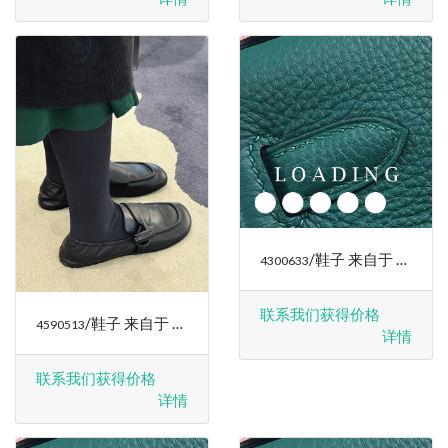
/鞋子 来自于 安德森/J.W.ANDERSON
4300633
联系我们获得价格
/鞋子 来自于 安德森/J.W.ANDERSON
4590513
详情
联系我们获得价格
详情