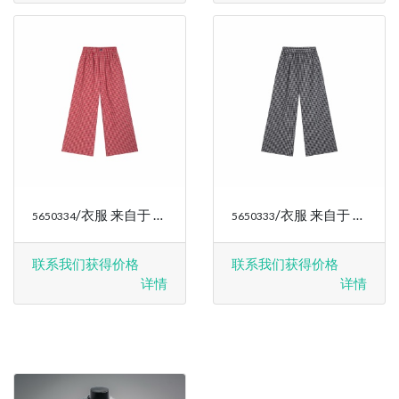
/衣服 来自于 VETEMENT
/衣服 来自于 VETEMENT
5650334
5650333
联系我们获得价格
联系我们获得价格
详情
详情