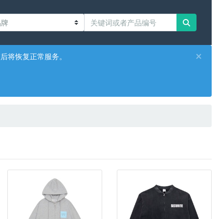
×
束后将恢复正常服务。