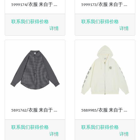
/衣服 来自于 VETEMENT
/衣服 来自于 VETEMENT
5999174
5999173
联系我们获得价格
联系我们获得价格
详情
详情
/衣服 来自于 VETEMENT
/衣服 来自于 VETEMENT
5891762
5889985
联系我们获得价格
联系我们获得价格
详情
详情