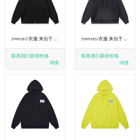
/衣服 来自于 VETEMENT
/衣服 来自于 VETEMENT
5999187
5999185
联系我们获得价格
联系我们获得价格
详情
详情