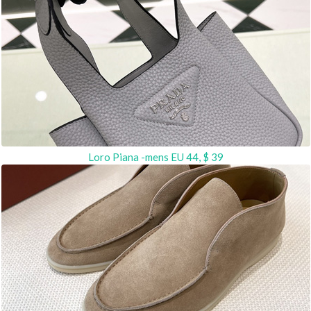
Loro Piana -mens EU 44, $ 39