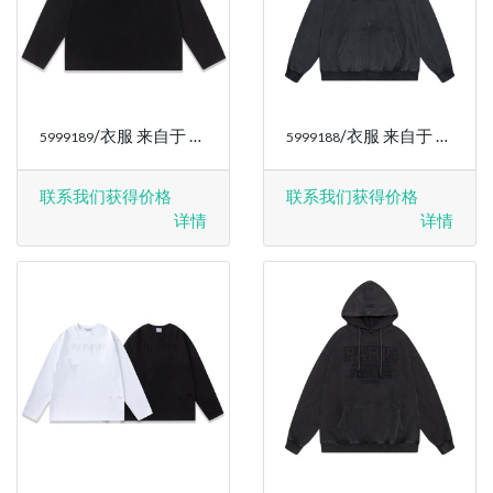
/衣服 来自于 VETEMENT
/衣服 来自于 VETEMENT
5999189
5999188
联系我们获得价格
联系我们获得价格
详情
详情