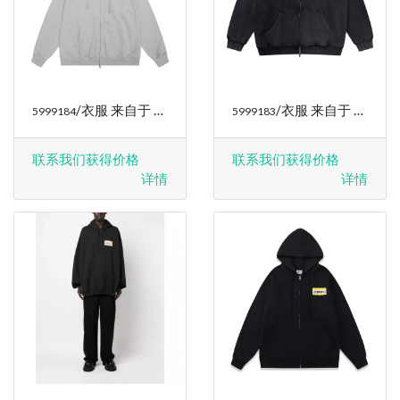
/衣服 来自于 VETEMENT
/衣服 来自于 VETEMENT
5999184
5999183
联系我们获得价格
联系我们获得价格
详情
详情